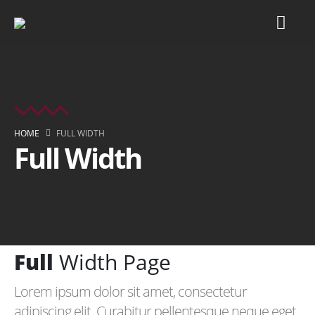
HOME
FULL WIDTH
Full Width
Full
Width Page
Lorem ipsum dolor sit amet, consectetur
adipiscing elit. Curabitur pellentesque neque eget