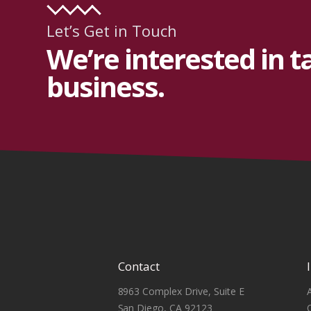
Let’s Get in Touch
We’re interested in t
business.
Contact
8963 Complex Drive, Suite E
San Diego, CA 92123