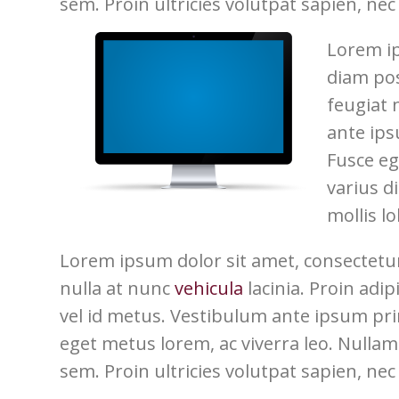
sem. Proin ultricies volutpat sapien, nec 
Lorem ip
diam pos
feugiat 
ante ips
Fusce eg
varius d
mollis lo
Lorem ipsum dolor sit amet, consectetur
nulla at nunc
vehicula
lacinia. Proin adip
vel id metus. Vestibulum ante ipsum primi
eget metus lorem, ac viverra leo. Nullam 
sem. Proin ultricies volutpat sapien, nec 