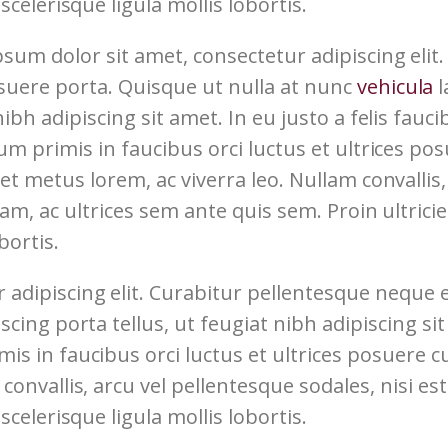
scelerisque ligula mollis lobortis.
sum dolor sit amet, consectetur adipiscing elit
uere porta. Quisque ut nulla at nunc
vehicula
l
nibh adipiscing sit amet. In eu justo a felis fau
um primis in faucibus orci luctus et ultrices posu
et metus lorem, ac viverra leo. Nullam convallis,
iam, ac ultrices sem ante quis sem. Proin ultricie
bortis.
 adipiscing elit. Curabitur pellentesque neque
iscing porta tellus, ut feugiat nibh adipiscing si
s in faucibus orci luctus et ultrices posuere cub
convallis, arcu vel pellentesque sodales, nisi es
scelerisque ligula mollis lobortis.