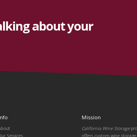
alking about your
Info
Mission
About
California Wine Storage
pro
Our Services
offers custom wine storag