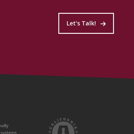
Let's Talk!
udly
e systems