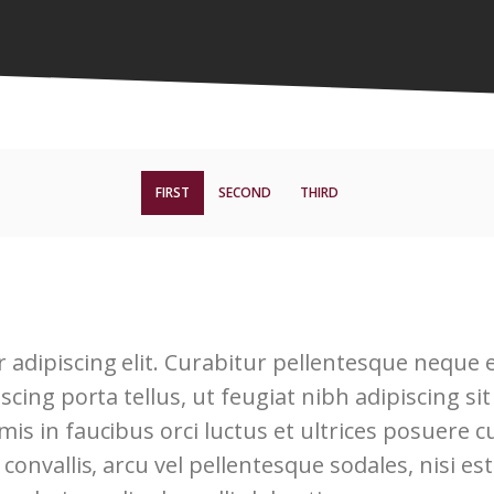
FIRST
SECOND
THIRD
 adipiscing elit. Curabitur pellentesque neque
iscing porta tellus, ut feugiat nibh adipiscing si
s in faucibus orci luctus et ultrices posuere cub
convallis, arcu vel pellentesque sodales, nisi es